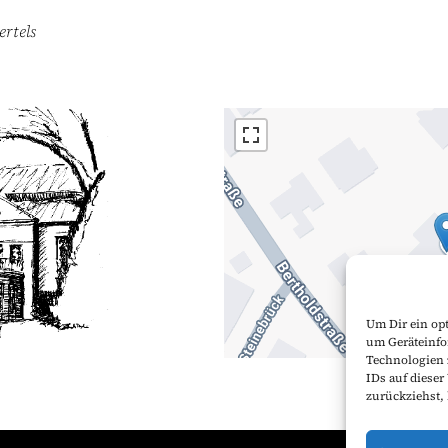
rtels
Um Dir ein op
um Geräteinfo
Technologien 
IDs auf dieser
zurückziehst,