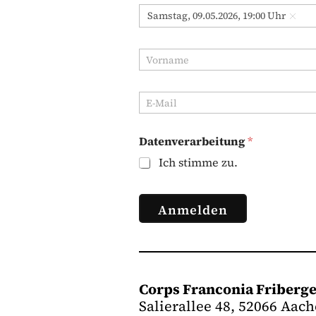
n
D
Samstag, 09.05.2026, 19:00 Uhr
t
a
*
t
u
V
m
o
*
r
n
E
a
-
m
M
e
a
Datenverarbeitung
*
*
i
Ich stimme zu.
l
*
Anmelden
Corps Franconia Friberge
Salierallee 48, 52066 Aac