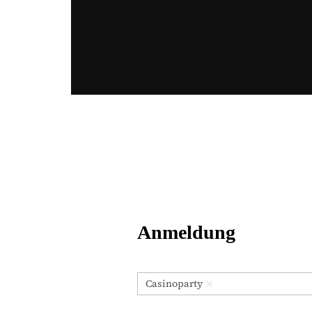
Anmeldung
E
Casinoparty
v
e