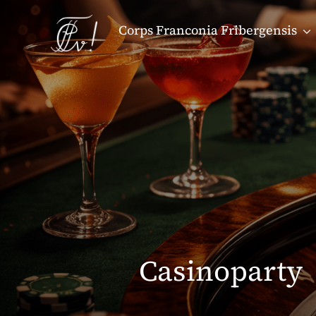
Corps Franconia Fribergensis
Casinoparty