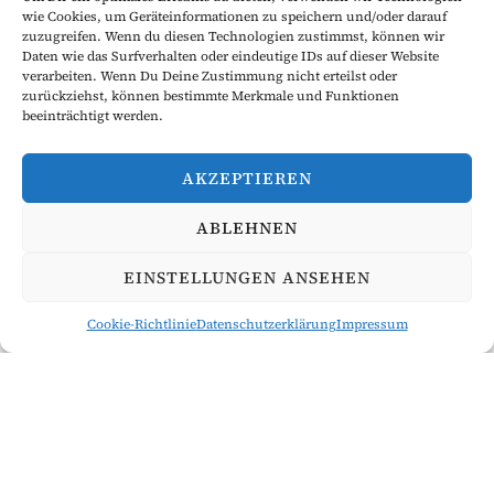
wie Cookies, um Geräteinformationen zu speichern und/oder darauf
zuzugreifen. Wenn du diesen Technologien zustimmst, können wir
Daten wie das Surfverhalten oder eindeutige IDs auf dieser Website
verarbeiten. Wenn Du Deine Zustimmung nicht erteilst oder
zurückziehst, können bestimmte Merkmale und Funktionen
beeinträchtigt werden.
Studieren, oder wie
AKZEPTIEREN
wir sagen:
ABLEHNEN
gefordert und
EINSTELLUNGEN ANSEHEN
gefördert werden.
Cookie-Richtlinie
Datenschutzerklärung
Impressum
Wir verstehen, dass das Studium eine bedeutende Phase
im Leben eines jeden Studierenden ist. Daher bieten wir
Dir eine unterstützende und inspirierende Gemeinschaft,
die Dich auf deinem akademischen Weg begleitet und
stärkt. Hier findest Du nicht nur Wissensaustausch und
fachliche Unterstützung, sondern auch motivierte