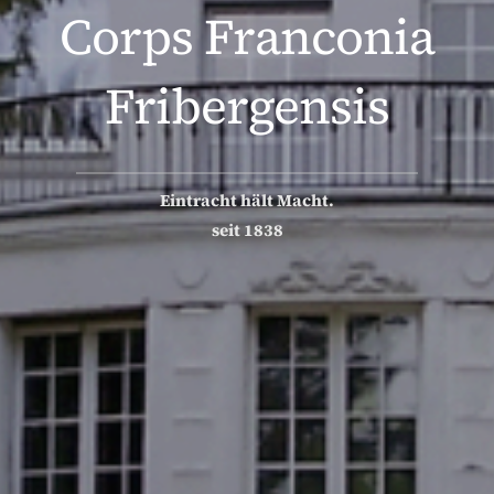
Corps Franconia
Fribergensis
Eintracht hält Macht.
seit 1838