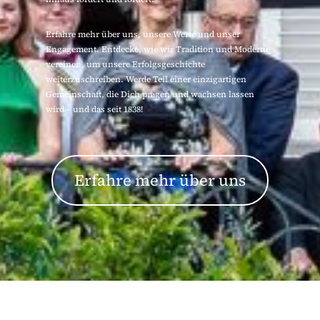
Erfahre mehr über uns, unsere Werte und unser
Engagement. Entdecke, wie wir Tradition und Moderne
vereinen, um unsere Erfolgsgeschichte
weiterzuschreiben. Werde Teil einer einzigartigen
Gemeinschaft, die Dich prägen und wachsen lassen
wird – und das seit 1838!
Erfahre mehr über uns