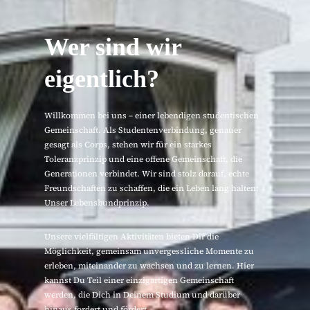
Wer sind wir
eigentlich?
Willkommen bei uns – einer lebendigen studentischen
Gemeinschaft. Als Studentenverbindung, genauer
gesagt als Corps, stehen wir für ein starkes
Toleranzprinzip und eine offene Gemeinschaft, die
Generationen verbindet. Wir sind stolz darauf, echte
Freundschaften zu schaffen, die ein Leben lang halten:
Unser Lebensbundprinzip.
Unsere vielfältigen Aktivitäten bieten Dir die
Möglichkeit, gemeinsam unvergessliche Momente zu
erleben, miteinander zu wachsen und zu lernen. Hier
kannst Du Teil einer einzigartigen Gemeinschaft
werden, die Dich in Deinem Studium und darüber
hinaus fordert und fördert.